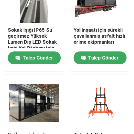
Sokak Işığı IP65 Su
Yol inşaatı için sürekli
geçirmez Yüksek
çuvallanmış asfalt hızlı
Lumen Dış LED Sokak
erime ekipmanları
Işığı Yol Otobanı için
Talep Gönder
Talep Gönder
Ana sayfa
Ürünler
Hakkımızda