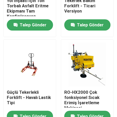
Yol İnşaatı İçin Ton
Tekerlek Bakım
Torbalı Asfalt Eritme
Forklift - Ticari
Ekipmanı Tam
Versiyon
Fabrika turu
Konfigürasyon
Talep Gönder
Talep Gönder
Kalite kontrol
Bize ulaşın
Haberler
Teklif isteği
Güçlü Tekerlekli
RO-HX2000 Çok
Forklift - Havalı Lastik
fonksiyonel Sıcak
Yol İnşaatı Malzemesi
Tipi
Erimiş İşaretleme
Makinesi
Yol testi ekipmanları
Talep Gönder
Talep Gönder