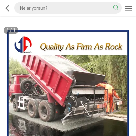
1
/
1