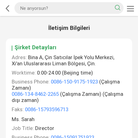
İletişim Bilgileri
Şirket Detayları
Adres:
Bina A, Çin Satıcılar İpek Yolu Merkezi,
Xi'an Uluslararası Liman Bölgesi, Çin.
Worktime:
0:00-24:00 (Beijing time)
Business Phone:
0086-150-9175-1923
(Çalışma
Zamanı)
0086-134-8462-2265
(Çalışma Zamanı) (Çalışma
dışı zaman)
Faks:
0086-15793596713
Ms. Sarah
Job Title:
Director
Business Phone:
0086-15091751923