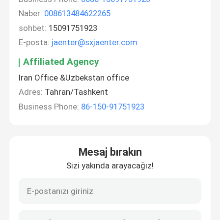
Naber:
008613484622265
sohbet:
15091751923
E-posta:
jaenter@sxjaenter.com
Affiliated Agency
Iran Office &Uzbekstan office
Adres:
Tahran/Tashkent
Business Phone:
86-150-91751923
Mesaj bırakın
Sizi yakında arayacağız!